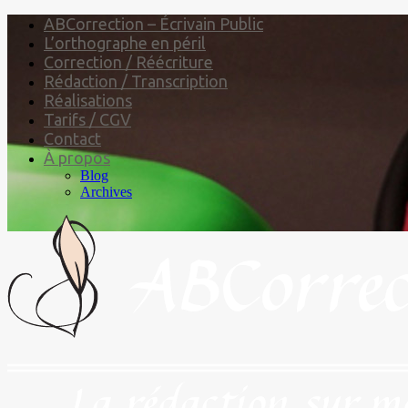
ABCorrection – Écrivain Public
L’orthographe en péril
Correction / Réécriture
Rédaction / Transcription
Réalisations
Tarifs / CGV
Contact
À propos
Blog
Archives