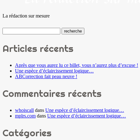
La rédaction sur mesure
Articles récents
Après que vous aurez lu ce billet, vous n’aurez plus d’excuse !
Une espèce d’éclaircissement logique…
ABCorrection fait peau neuve !
Commentaires récents
whoiscall
dans
Une espèce d’éclaircissement logique…
mplrs.com
dans
Une espèce d’éclaircissement logique…
Catégories