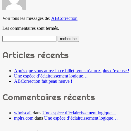
Voir tous les messages de:
ABCorrection
Les commentaires sont fermés.
Articles récents
Après que vous aurez lu ce billet, vous n’aurez plus d’excuse !
Une espèce d’éclaircissement logique…
ABCorrection fait peau neuve !
Commentaires récents
whoiscall
dans
Une espèce d’éclaircissement logique…
mplrs.com
dans
Une espèce d’éclaircissement logique…