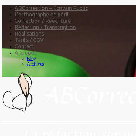
ABCorrection – Écrivain Public
L’orthographe en péril
Correction / Réécriture
Rédaction / Transcription
Réalisations
Tarifs / CGV
Contact
À propos
Blog
Archives