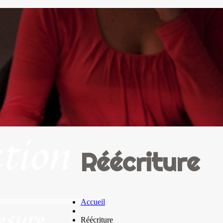
Réécriture
Accueil
Réécriture