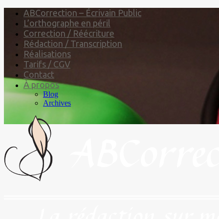
ABCorrection – Écrivain Public
L’orthographe en péril
Correction / Réécriture
Rédaction / Transcription
Réalisations
Tarifs / CGV
Contact
À propos
Blog
Archives