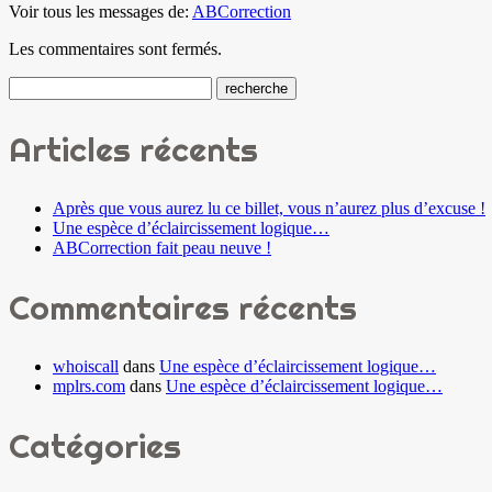
Voir tous les messages de:
ABCorrection
Les commentaires sont fermés.
Articles récents
Après que vous aurez lu ce billet, vous n’aurez plus d’excuse !
Une espèce d’éclaircissement logique…
ABCorrection fait peau neuve !
Commentaires récents
whoiscall
dans
Une espèce d’éclaircissement logique…
mplrs.com
dans
Une espèce d’éclaircissement logique…
Catégories