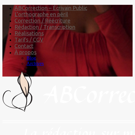
ABCorrection – Écrivain Public
L’orthographe en péril
Correction / Réécriture
Rédaction / Transcription
Réalisations
Tarifs / CGV
Contact
À propos
Blog
Archives